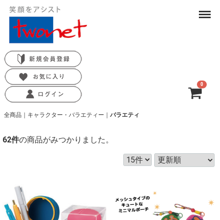
Menu
0
合計
0円-
全商品
キャラクター・バラエティー
バラエティ
62
件
の商品がみつかりました。