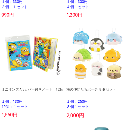
１個：330円
１個：300円
３個 １セット
４個１セット
990円
1,200円
ミニオンズＡ5カバー付きノート 12個
海の仲間たちポーチ ８個セット
１個：130円
１個：250円
12個：１セット
８個１セット
1,560円
2,000円