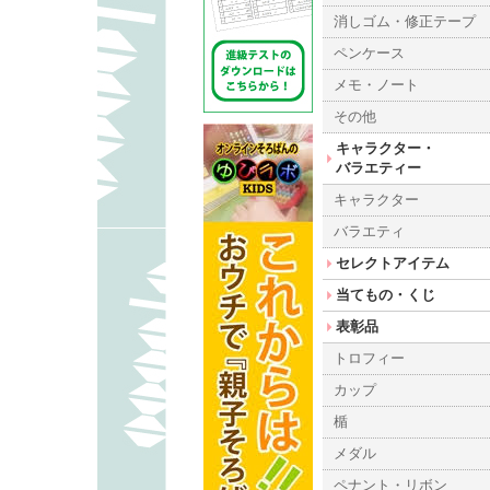
消しゴム・修正テープ
ペンケース
メモ・ノート
その他
キャラクター・
バラエティー
キャラクター
バラエティ
セレクトアイテム
当てもの・くじ
表彰品
トロフィー
カップ
楯
メダル
ペナント・リボン