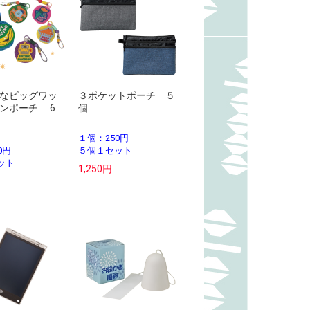
なビッグワッ
３ポケットポーチ ５
ンポーチ 6
個
１個：250円
0円
５個１セット
ット
1,250円