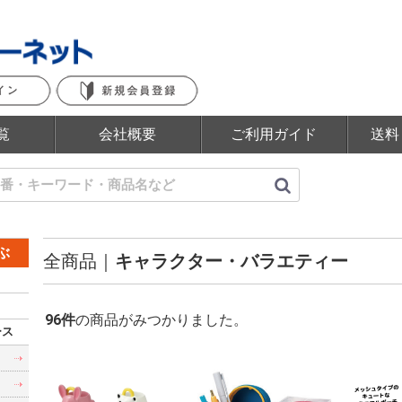
覧
会社概要
ご利用ガイド
送料
ぶ
全商品
キャラクター・バラエティー
96
件
の商品がみつかりました。
ース