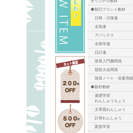
オリジナル教材
◆朝日プリント教材
日商・日珠連
全珠連
アバックス
全珠学連
日計連
珠算入門書関係
競技大会関係
珠算ノート・答案用
◆新村教材
基礎学習
れんしゅうちょう
文章題れんしゅう
計算れんしゅう
図形学習