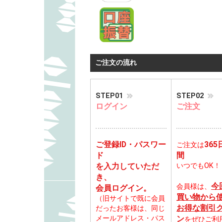
ご注文の流れ
STEP01
STEP02
ログイン
ご注文
ご登録ID・パスワー
365
ご注文は
ド
間
を入力していただ
いつでもOK！
き、
今
会員様は、
会員ログイン。
買い物から
（旧サイトで既に会員
お得な割引
だったお客様は、同じ
メールアドレス・パス
ン
をぜひご利