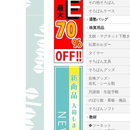
その他そろばん
そろばんケース
通塾バッグ
珠算用品
文鎮・マグネット下敷
伝票ホルダー
タイマー
そろばん文具
そろばんグッズ
合格グッズ・
名札・シール類
月謝袋・生徒手帳
のぼり旗・看板・備品
そろばんソフト
教材
◆ツーネット