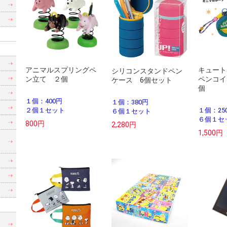
き
アニマルスプリングペ
キュート
シリコンスタンドペン
ン立て ２個
ペンコイ
ケース 6個セット
個
１個：400円
１個：380円
２個１セット
１個：25
６個１セット
６個１セ
800円
2,280円
1,500円