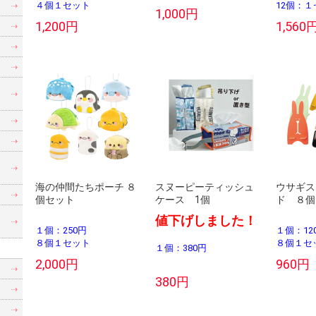
４個１セット
12個：
1,000円
1,200円
1,560
海の仲間たちポーチ ８
スヌーピーティッシュ
ウサギス
個セット
ケース 1個
ド ８個
値下げしました！
１個：250円
１個：12
８個１セット
８個１セ
１個：380円
2,000円
960円
380円