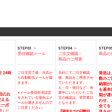
STEP03
STEP04
STEP0
受付確認メール
ご注文確認・
商品の
商品のご用意
日 24時
ご注文完了後、当店か
当社にてご注文確認
発送は
ら自動配信メールが届
後、商品をご用意させ
数のご
きます。
ていただきます。
納期が
土・日・祝日など、休
も基本
※メール受信拒否設定
業中にいただいたご注
回のお
期が遅
をされている場合はメ
文の確認は、翌営業日
使える
わせ、
ールが届きませんので
となります。
クーポ
全てを
ご注意ください。
用くだ
送させ
【発送までの日数目