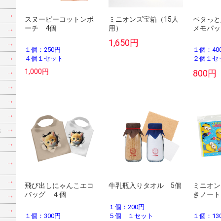
スヌーピーコットンポ
ミニオンズ宝箱（15人
ペタっと
ーチ 4個
用）
メモパッ
1,650円
１個：250円
１個：40
４個１セット
２個１セ
1,000円
800円
紙
飛び出しにゃんこエコ
牛乳瓶入りタオル 5個
ミニオン
バッグ ４個
きノート
１個：200円
１個：300円
５個 １セット
１個：13