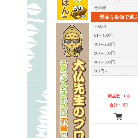
その他
景品を単価で選
～60円
61～100円
101～200円
201～300円
301～500円
501円～
商品数：0点
合計：
0円-