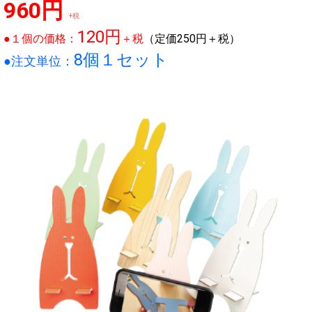
960円
+税
120円
●１個の価格：
＋税
（定価250円＋税）
8個１セット
●注文単位：