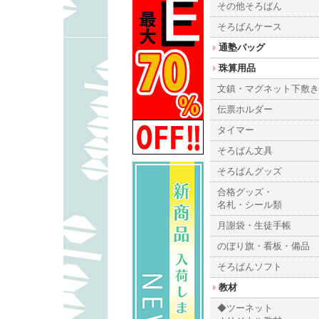
その他そろばん
そろばんケース
通塾バッグ
珠算用品
文鎮・マグネット下敷
伝票ホルダー
タイマー
そろばん文具
そろばんグッズ
合格グッズ・
名札・シール類
月謝袋・生徒手帳
のぼり旗・看板・備品
そろばんソフト
教材
◆ツーネット