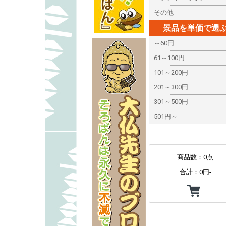
その他
景品を単価で選
～60円
61～100円
101～200円
201～300円
301～500円
501円～
商品数：0点
合計：
0円-