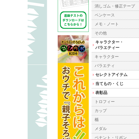
消しゴム・修正テープ
ペンケース
メモ・ノート
その他
キャラクター・
バラエティー
キャラクター
バラエティ
セレクトアイテム
当てもの・くじ
表彰品
トロフィー
カップ
楯
メダル
ペナント・リボン