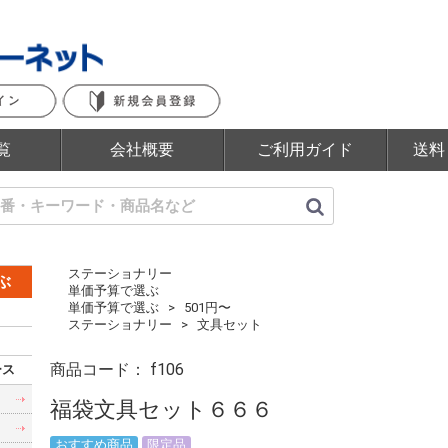
覧
会社概要
ご利用ガイド
送料
ステーショナリー
ぶ
単価予算で選ぶ
単価予算で選ぶ
501円〜
ステーショナリー
文具セット
商品コード：
f106
ース
福袋文具セット６６６
おすすめ商品
限定品