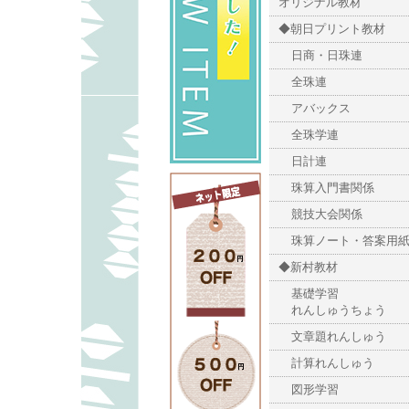
オリジナル教材
◆朝日プリント教材
日商・日珠連
全珠連
アバックス
全珠学連
日計連
珠算入門書関係
競技大会関係
珠算ノート・答案用
◆新村教材
基礎学習
れんしゅうちょう
文章題れんしゅう
計算れんしゅう
図形学習