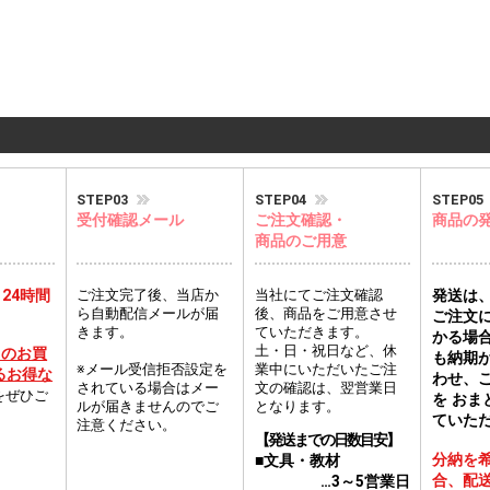
STEP03
STEP04
STEP05
受付確認メール
ご注文確認・
商品の
商品のご用意
 24時間
ご注文完了後、当店か
当社にてご注文確認
発送は
ら自動配信メールが届
後、商品をご用意させ
ご注文
きます。
ていただきます。
かる場
土・日・祝日など、休
回のお買
も納期
※メール受信拒否設定を
業中にいただいたご注
るお得な
わせ、
されている場合はメー
文の確認は、翌営業日
をぜひご
を おま
ルが届きませんのでご
となります。
ていた
注意ください。
【発送までの日数目安】
分納を
■文具・教材
合、配
…3～5営業日