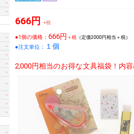
666円
+税
666円
●1個の価格：
＋税
（定価2000円相当＋税）
き
１個
●注文単位：
2,000円相当のお得な文具福袋！