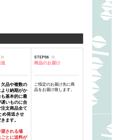
STEP06
発送
商品のお届け
、欠品や複数の
ご指定のお届け先に商
品をお届け致します。
により納期がか
合も基本的に最
が遅いものに合
ご注文商品全て
とめ発送させ
だきます。
希望される場
送ごとに送料が